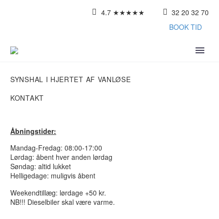
4.7 ★★★★★
32 20 32 70
BOOK TID
SYNSHAL I HJERTET AF VANLØSE
KONTAKT
Åbningstider:
Mandag-Fredag: 08:00-17:00
Lørdag: åbent hver anden lørdag
Søndag: altid lukket
Helligedage: muligvis åbent
Weekendtillæg: lørdage +50 kr.
NB!!! Dieselbiler skal være varme.