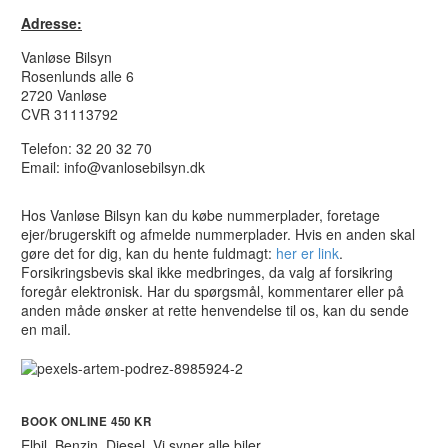
Adresse:
Vanløse Bilsyn
Rosenlunds alle 6
2720 Vanløse
CVR 31113792
Telefon: 32 20 32 70
Email: info@vanlosebilsyn.dk
Hos Vanløse Bilsyn kan du købe nummerplader, foretage
ejer/brugerskift og afmelde nummerplader. Hvis en anden skal
gøre det for dig, kan du hente fuldmagt:
her er link
.
Forsikringsbevis skal ikke medbringes, da valg af forsikring
foregår elektronisk. Har du spørgsmål, kommentarer eller på
anden måde ønsker at rette henvendelse til os, kan du sende
en mail.
BOOK ONLINE 450 KR
Elbil. Benzin. Diesel. Vi syner alle biler.